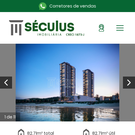
Corretores de vendas
Sou Cliente
Pronto para morar
Imóveis na planta
Alugue aqui
Blog
Anuncie seu imóvel
Sobre a Séculus
Contato
1 de 11
82.71m² total
82.71m² útil