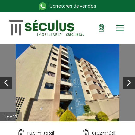
Corretores de vendas
Sou Cliente
Pronto para morar
Imóveis na planta
Alugue aqui
Blog
Anuncie seu imóvel
Sobre a Séculus
Contato
1 de 18
118.51m² total
81.92m² útil