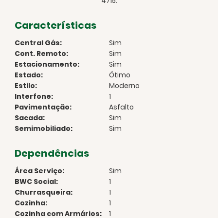
4715.
Características
Central Gás:
Sim
Cont. Remoto:
Sim
Estacionamento:
Sim
Estado:
Ótimo
Estilo:
Moderno
Interfone:
1
Pavimentação:
Asfalto
Sacada:
Sim
Semimobiliado:
Sim
Dependências
Área Serviço:
Sim
BWC Social:
1
Churrasqueira:
1
Cozinha:
1
Cozinha com Armários:
1