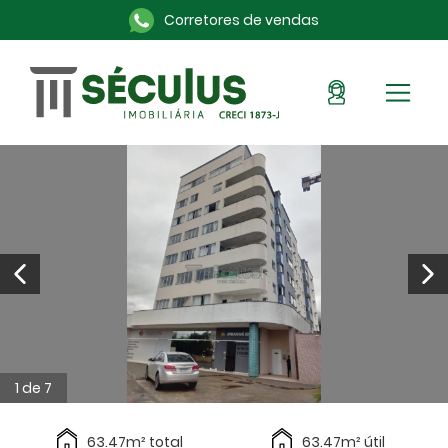
Corretores de vendas
Sou Cliente
Pronto para morar
Imóveis na planta
Alugue aqui
Blog
Anuncie seu imóvel
Sobre a Séculus
Contato
1 de 7
63.47m² total
63.47m² útil