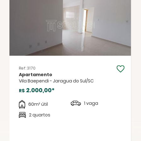
FECHAR
Ref: 3170
Apartamento
Vila Baependi - Jaragua do Sul/SC
Facebook
Twitter
WhatsApp
2.000,00*
R$
1 vaga
60m² útil
2 quartos