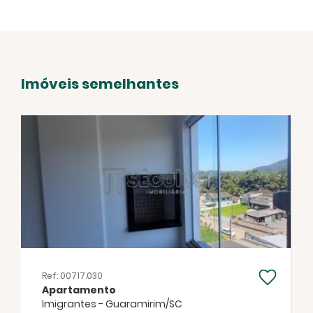
Imóveis semelhantes
Facebook
Twitter
WhatsApp
Ref: 00717.030
Apartamento
Imigrantes - Guaramirim/SC