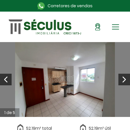
Corretores de vendas
Sou Cliente
Pronto para morar
Imóveis na planta
Alugue aqui
Blog
Anuncie seu imóvel
Sobre a Séculus
Contato
1 de 5
52.19m² total
52.19m² útil