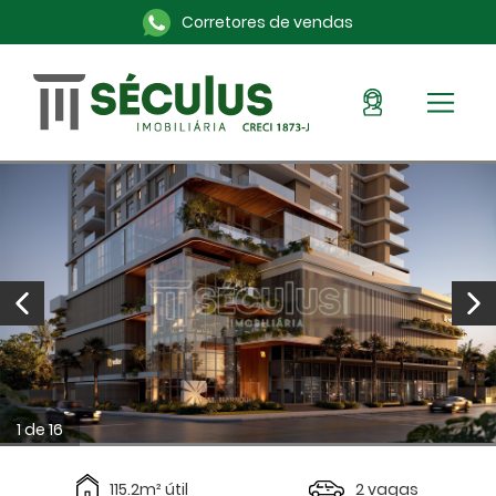
Corretores de vendas
Sou Cliente
Pronto para morar
Imóveis na planta
Alugue aqui
Blog
Anuncie seu imóvel
Sobre a Séculus
Contato
1 de 16
115.2m² útil
2 vagas