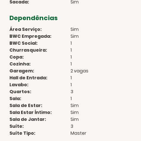
Sacada:
Sim
Dependências
Área Serviço:
Sim
BWC Empregada:
Sim
BWC Social:
1
Churrasqueira:
1
Copa:
1
Cozinha:
1
Garagem:
2 vagas
Hall de Entrada:
1
Lavabo:
1
Quartos:
3
Sala:
1
Sala de Estar:
Sim
Sala Estar Íntimo:
Sim
Sala de Jantar:
Sim
Suíte:
3
Suíte Tipo:
Master