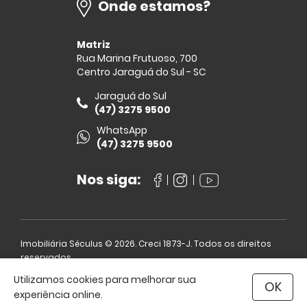
Onde estamos?
Matriz
Rua Marina Frutuoso, 700
Centro Jaraguá do Sul - SC
Jaraguá do Sul
(47) 3275 9500
WhatsApp
(47) 3275 9500
Nos siga:
Imobiliária Séculus © 2026. Creci 1873-J. Todos os direitos
reservados.
Sistema
CasaSoft
- Feito pela
Paper
Utilizamos cookies para melhorar sua
OK
seculus@seculus.net
experiência online.