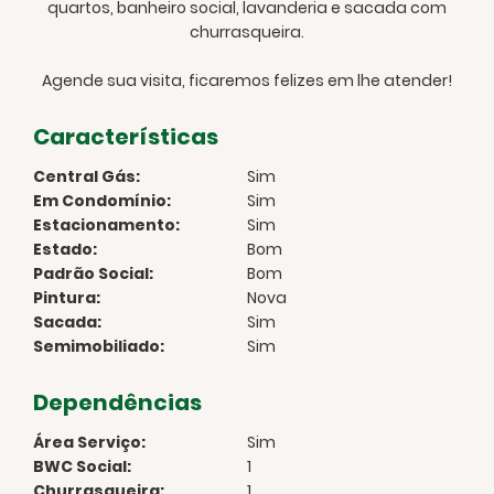
quartos, banheiro social, lavanderia e sacada com
churrasqueira.
Agende sua visita, ficaremos felizes em lhe atender!
Características
Central Gás:
Sim
Em Condomínio:
Sim
Estacionamento:
Sim
Estado:
Bom
Padrão Social:
Bom
Pintura:
Nova
Sacada:
Sim
Semimobiliado:
Sim
Dependências
Área Serviço:
Sim
BWC Social:
1
Churrasqueira:
1