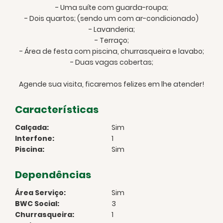
- Uma suíte com guarda-roupa;
- Dois quartos; (sendo um com ar-condicionado)
- Lavanderia;
- Terraço;
- Área de festa com piscina, churrasqueira e lavabo;
- Duas vagas cobertas;
Agende sua visita, ficaremos felizes em lhe atender!
Características
Calçada:
Sim
Interfone:
1
Piscina:
Sim
Dependências
Área Serviço:
Sim
BWC Social:
3
Churrasqueira:
1