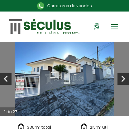
Corretores de vendas
Sou Cliente
Pronto para morar
Imóveis na planta
Alugue aqui
Blog
Anuncie seu imóvel
Sobre a Séculus
Contato
1 de 27
336m² total
215m² útil