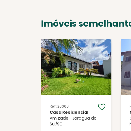
Imóveis semelhant
Ref: 20060
cial
Casa Residencial
neário
Amizade - Jaragua do
Sul/SC