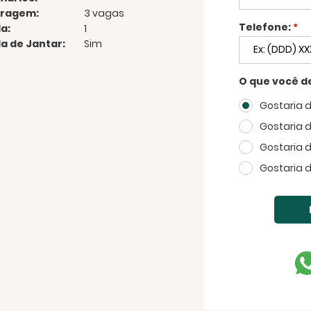
ragem:
3 vagas
Telefone:
*
a:
1
la de Jantar:
Sim
O que você d
Gostaria 
Gostaria 
Gostaria 
Gostaria 
FECHAR