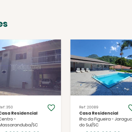
es
Facebook
Twitter
WhatsApp
Ref: 350
Ref: 20089
Casa Residencial
Casa Residencial
Centro -
Ilha da Figueira - Jaragu
Massaranduba/SC
do Sul/SC