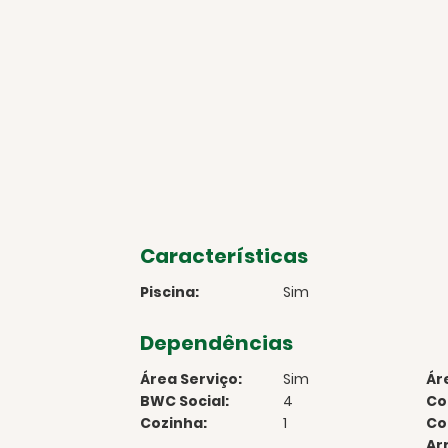
Características
Piscina:
Sim
Dependências
Área Serviço:
Sim
Ár
BWC Social:
4
Co
Cozinha:
1
Co
Ar