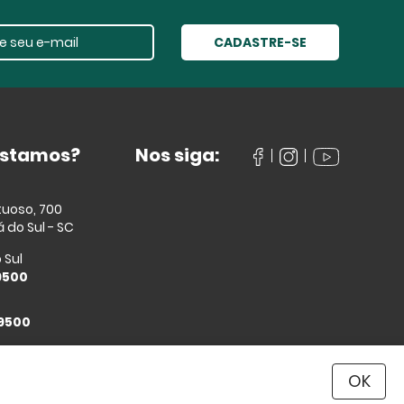
CADASTRE-SE
estamos?
Nos siga:
tuoso, 700
 do Sul - SC
 Sul
9500
 9500
OK
culus.net