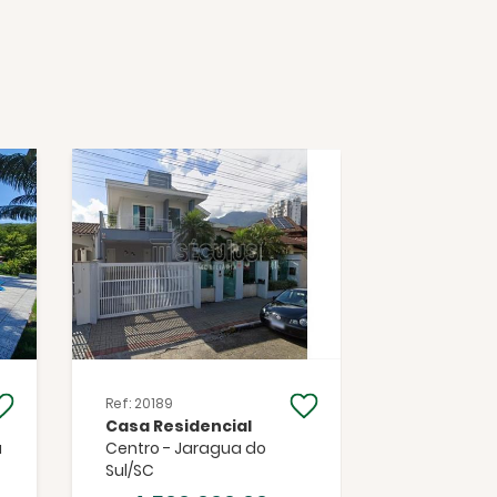
Ref: 20189
Ref: 20152
Casa Residencial
Casa Resi
a
Centro - Jaragua do
Estrada No
Sul/SC
Sul/SC