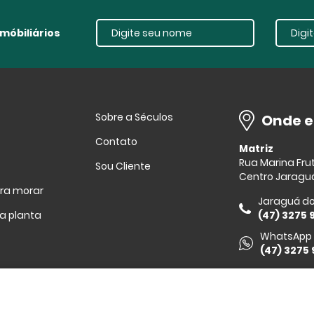
móbiliários
Sobre a Séculos
Onde 
Contato
Matriz
Rua Marina Fru
Sou Cliente
Centro Jaraguá
ara morar
Jaraguá do
a planta
(47) 3275 
WhatsApp
(47) 3275
 reservados.
Sistema
CasaSoft
- Feito pela
Paper
|
seculus@se