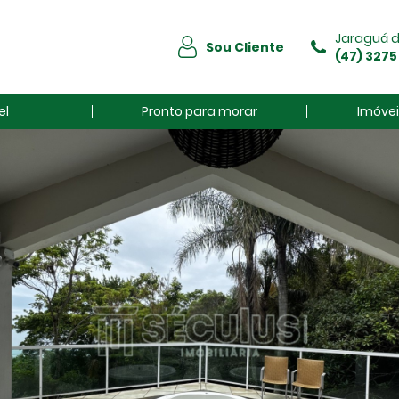
Jaraguá d
Sou Cliente
(47) 3275
el
Pronto para morar
Imóvei