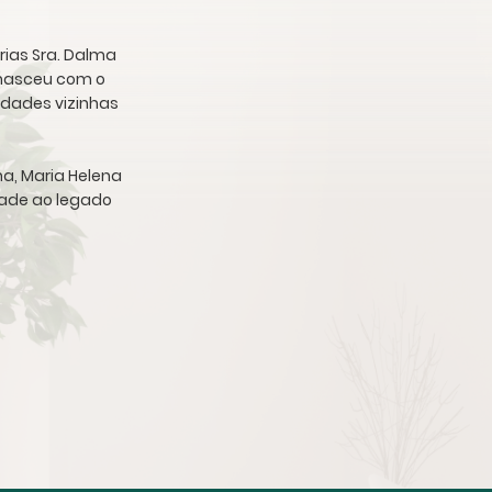
rias Sra. Dalma
a nasceu com o
idades vizinhas
ha, Maria Helena
idade ao legado