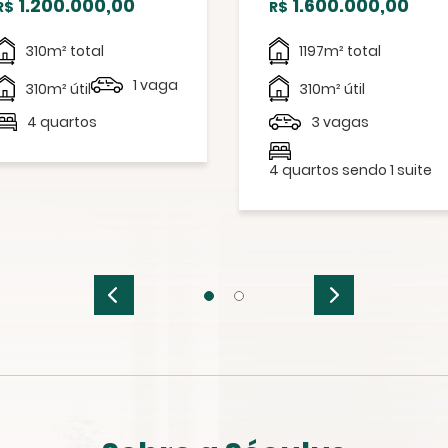
1.200.000,00
1.600.000,00
R$
R$
310m² total
1197m² total
1 vaga
310m² útil
310m² útil
4 quartos
3 vagas
4 quartos sendo 1 suite