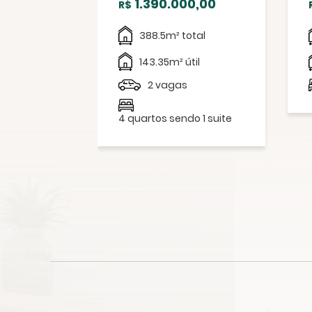
0,00
1.390.000,00
R$
l
388.5m² total
143.35m² útil
2 vagas
4 quartos sendo 1 suite