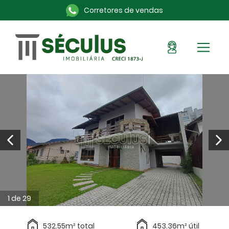
Corretores de vendas
Sou Cliente
Pronto para morar
Imóveis na planta
Alugue aqui
Blog
Anuncie seu imóvel
Sobre a Séculus
Contato
1 de 29
532.55m² total
453.36m² útil