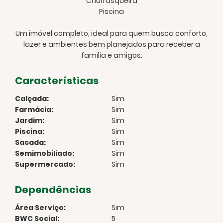
Churrasqueira
Piscina
Um imóvel completo, ideal para quem busca conforto,
lazer e ambientes bem planejados para receber a
família e amigos.
Características
Calçada:
Sim
Farmácia:
Sim
Jardim:
Sim
Piscina:
Sim
Sacada:
Sim
Semimobiliado:
Sim
Supermercado:
Sim
Dependências
Área Serviço:
Sim
BWC Social:
5