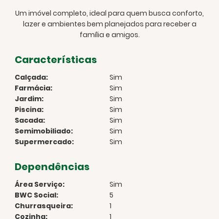
Um imóvel completo, ideal para quem busca conforto,
lazer e ambientes bem planejados para receber a
família e amigos.
Características
Calçada:
Sim
Farmácia:
Sim
Jardim:
Sim
Piscina:
Sim
Sacada:
Sim
Semimobiliado:
Sim
Supermercado:
Sim
Dependências
Área Serviço:
Sim
BWC Social:
5
Churrasqueira:
1
Cozinha:
1