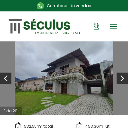
Corretores de vendas
Sou Cliente
Pronto para morar
Imóveis na planta
Alugue aqui
Blog
Anuncie seu imóvel
Sobre a Séculus
Contato
1 de 29
532.55m² total
453.36m² útil