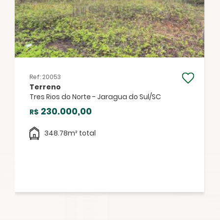
FECHAR
Ref: 20053
Terreno
Tres Rios do Norte - Jaragua do Sul/SC
230.000,00
R$
Facebook
Twitter
WhatsApp
348.78m² total