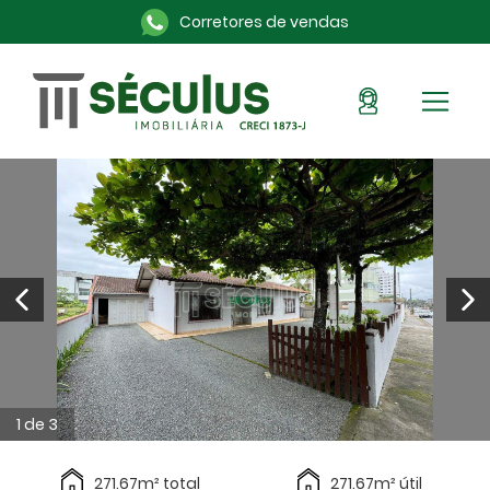
Corretores de vendas
Sou Cliente
Pronto para morar
Imóveis na planta
Alugue aqui
Blog
Anuncie seu imóvel
Sobre a Séculus
Contato
1 de 3
271.67m² total
271.67m² útil