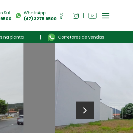
o Sul
WhatsApp
 9500
(47) 3275 9500
s na planta
Corretores de vendas
Sou Cliente
Anuncie seu imóvel
Sobre a Séculus
Contato