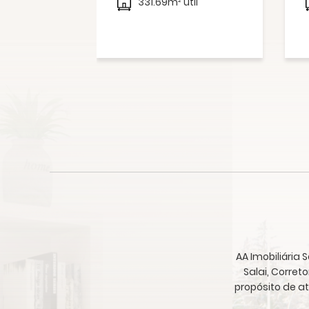
331.69m² útil
AA Imobiliária
Salai, Corret
propósito de a