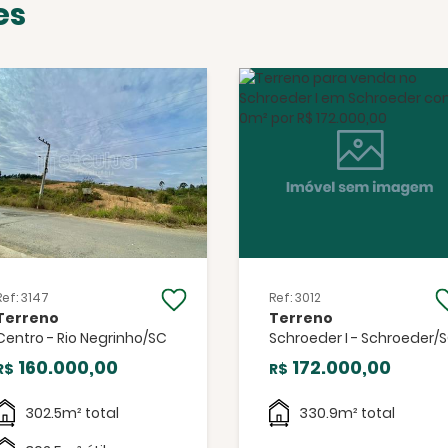
es
Facebook
Twitter
WhatsApp
Ref: 3147
Ref: 3012
Terreno
Terreno
Centro - Rio Negrinho/SC
Schroeder I - Schroeder/
160.000,00
172.000,00
R$
R$
302.5m² total
330.9m² total