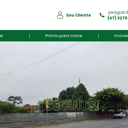
Jaraguá d
Sou Cliente
(47) 3275
el
Pronto para morar
Imóvei