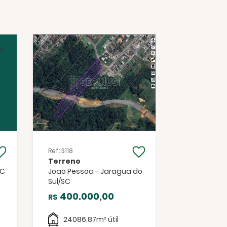
Ref: 3118
Ref: 2281
Terreno
Terreno
SC
Joao Pessoa - Jaragua do
Santa Luzi
Sul/SC
Sul/SC
400.000,00
650.0
R$
R$
24086.87m² útil
1759.2m