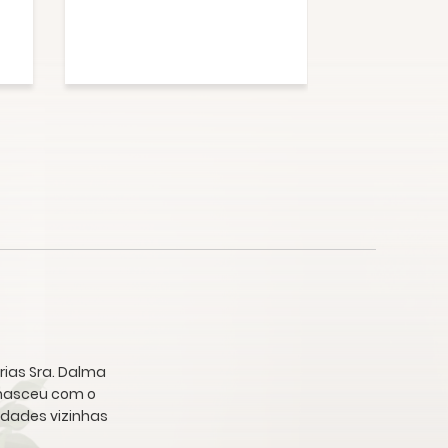
1759.2m
rias Sra. Dalma
a nasceu com o
idades vizinhas