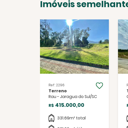
Imóveis semelhant
Ref: 2296
Terreno
agua do
Rau - Jaragua do Sul/SC
415.000,00
R$
,00
331.69m² total