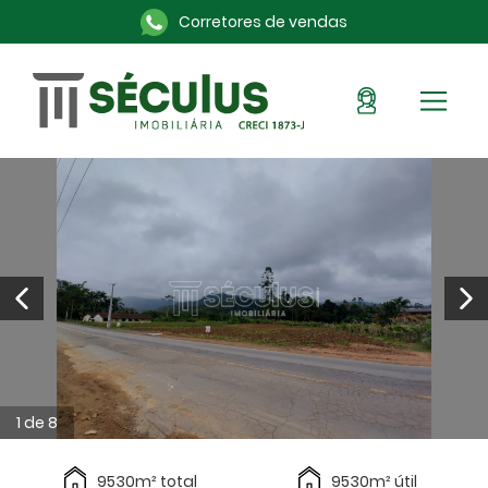
Corretores de vendas
Sou Cliente
Pronto para morar
Imóveis na planta
Alugue aqui
Blog
Anuncie seu imóvel
Sobre a Séculus
Contato
1 de 8
9530m² total
9530m² útil