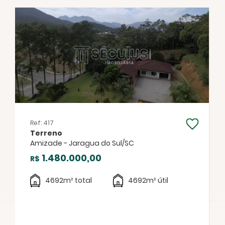
FECHAR
Ref: 417
Terreno
Facebook
Twitter
WhatsApp
Amizade - Jaragua do Sul/SC
1.480.000,00
R$
4692m² total
4692m² útil