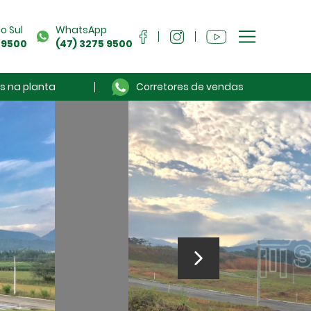
o Sul
WhatsApp
 9500
(47) 3275 9500
s na planta
Corretores de vendas
Sou Cliente
Anuncie seu imóvel
Sobre a Séculus
Contato