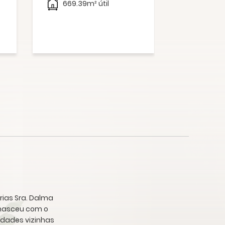
669.39m² útil
345.6m
354.6m²
rias Sra. Dalma
a nasceu com o
idades vizinhas