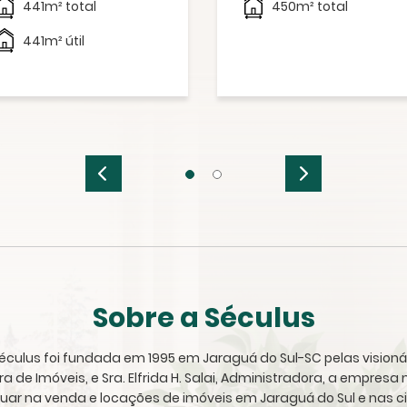
441m² total
450m² total
441m² útil
Sobre a Séculus
 Séculus foi fundada em 1995 em Jaraguá do Sul-SC pelas visioná
ora de Imóveis, e Sra. Elfrida H. Salai, Administradora, a empres
tuar na venda e locações de imóveis em Jaraguá do Sul e nas c