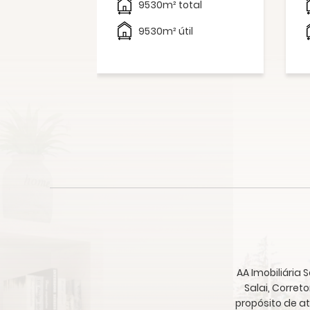
otal
9530m² total
il
9530m² útil
AA Imobiliária
Salai, Corret
propósito de a