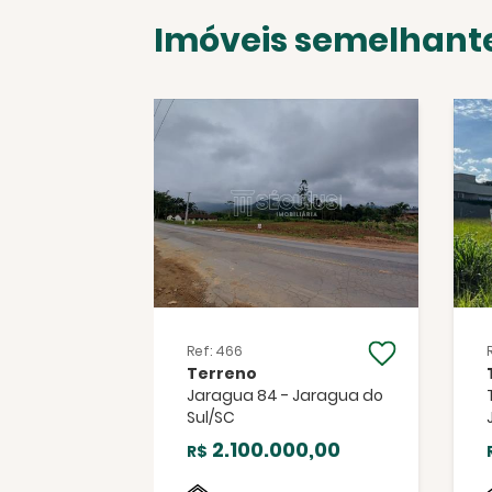
Imóveis semelhant
Ref: 466
Terreno
o - Jaragua
Jaragua 84 - Jaragua do
Sul/SC
0,00
2.100.000,00
R$