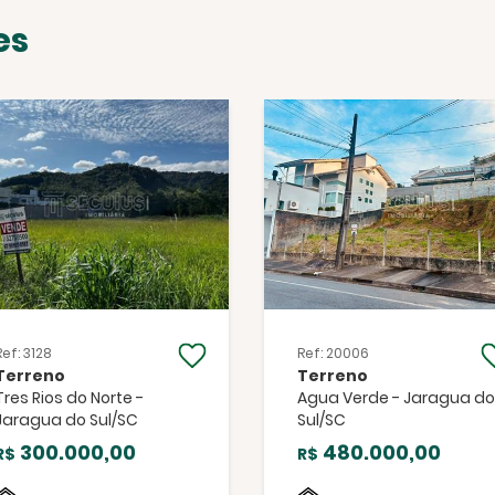
es
Facebook
Twitter
WhatsApp
Ref: 3128
Ref: 20006
Terreno
Terreno
Tres Rios do Norte -
Agua Verde - Jaragua do
Jaragua do Sul/SC
Sul/SC
300.000,00
480.000,00
R$
R$