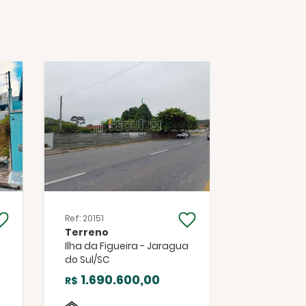
Ref: 20151
Ref: 2125
Terreno
Terreno
Ilha da Figueira - Jaragua
Barra do Ri
do Sul/SC
Jaragua do
1.690.600,00
380.0
R$
R$