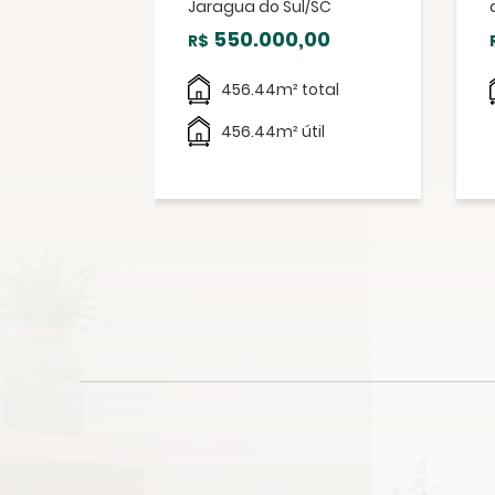
l/SC
Jaragua do Sul/SC
,00
550.000,00
R$
l
456.44m² total
456.44m² útil