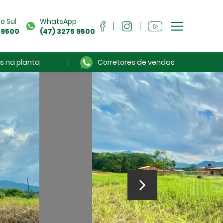
o Sul
WhatsApp
 9500
(47) 3275 9500
s na planta
Corretores de vendas
Sou Cliente
Anuncie seu imóvel
Sobre a Séculus
Contato