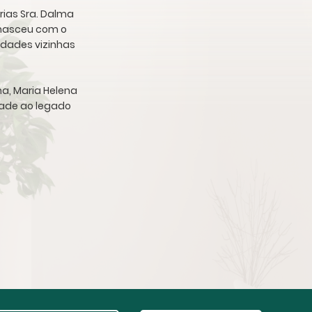
rias Sra. Dalma
a nasceu com o
idades vizinhas
ha, Maria Helena
idade ao legado