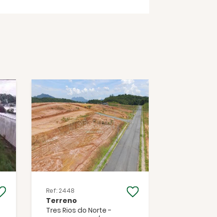
Ref: 2448
Ref: 20166
Terreno
Terreno
Tres Rios do Norte -
Seminário 