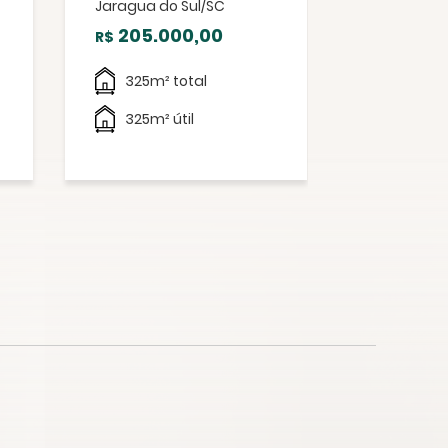
Jaragua do Sul/SC
207.0
R$
205.000,00
R$
375.88
325m² total
375.88m
325m² útil