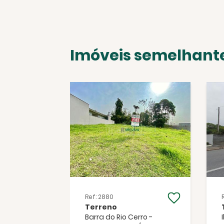
Imóveis semelhant
Ref: 2880
Terreno
rte -
Barra do Rio Cerro -