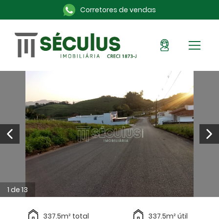
Corretores de vendas
Sou Cliente
Pronto para morar
Imóveis na planta
Alugue aqui
Blog
Anuncie seu imóvel
Sobre a Séculus
Contato
1 de 13
337.5m² total
337.5m² útil